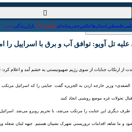
ت‌خارجی
علمی
فلسطین
استان‌ها
عکس
چندرسانه‌ای
ایرنا TV
با
 تل آویو: توافق آب و برق با اسراییل را امضا نم
 از ارتکاب جنایات از سوی رژیم صهیونیستی به خشم آمد و اعلام کرد: توافق مباد
فدی» وزیر خارجه اردن به الجزیره گفت: جنایتی را که اسرائیل مرتکب می‌شود
قبال تحولات غزه موضع روشنی اتخاذ کنند.
 طرف دیگری این جنایت را مرتکب می‌شد، با تحریم روبرو می‌شد. اسرائیل منطق
و ما شاهد اقدامات تروریستی شهرک نشینان هستیم. جبهه لبنان شعله ور می‌