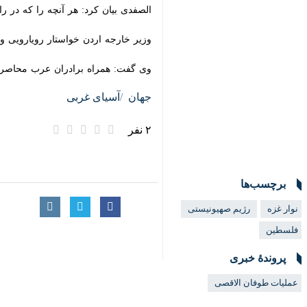
الصفدی بیان کرد: هر آنچه را که در را
وزیر خارجه اردن خواستار رویارویی واقع
وی گفت: همراه برادران عرب محاصره غزه
جهان
آسیای غربی
۲ نفر
برچسب‌ها
نوار غزه
رژیم صهیونیستی
فلسطین
پروندهٔ خبری
عملیات طوفان الاقصی
نظر شما