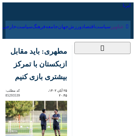
۱۶ مرداد ۱۴۰۵
عناوین‌
سیاست
اقتصاد
ورزش
جهان
جامعه
فرهنگ
مطهری: باید مقابل
ازبکستان با تمرکز
بیشتری بازی کنیم
۲۵ آبان ۱۴۰۲، ۲۰:۴۵
کد مطلب:
85293539