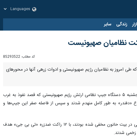
زار
زندگی
سایر
هلاکت نظامیان صهیونیست
کد مطلب:
85293522
 طی امروز به نظامیان رژیم صهیونیستی و ادوات زرهی آنها در محورهای
به نقل از خبرگزاری فلسطینی شهاب، گردان‌های قسام اعلام کرد که مبارزان این گردان‌ها صبح امروز پنجشنبه ۵ دستگاه جیپ نظامی ارتش رژیم صهیونیستی که قصد نفوذ به غرب
 نوع «وولف» و دیگری از نوع «دفندر» به طور کامل منهدم شدند و سپس از فاصله صفر این جیپ‌ها و
گردان‌های القسام همچنین اعلام کرد که مجاهدان این گردان‌ها گروهی از نظامیان صهیونیست را که در داخل ساختمانی در بیت حانون مخفی شده بودند، با ۱۲ راکت ضدزره «تی بی جی» هدف
 زخمی شدند.