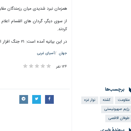
همزمان نبرد شدیدی میان رزمندگان مقاو
از سوی دیگر، گردان های القسام اعلام ک
کردند.
در این بیانیه آمده است: ۲۱ جنگ افزار اشغالگران را به شکل جزئی و کلی را در همه محورهای نفوذ به غزه منهدم کردیم.
جهان
آسیای غربی
۱۲۶ نفر
برچسب‌ها
مقاومت
کشته
نوار غزه
رژیم صهیونیستی
طوفان الاقصی
پروندهٔ خبری