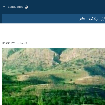
زار
زندگی
سایر
کد مطلب:
85293520