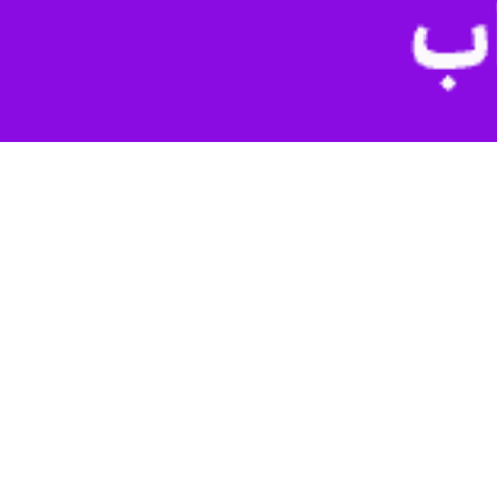
یژآو» تغییر یافت.
سیمات کشوری که عصر پنجشنبه به ریاست معاون سیاسی، امنیتی و اجتماعی
ر دستور کار قرار گرفت که در نهایت نام شهر ریجاب به «ریژآو» تغییر یافت.
فرزاد نویدی