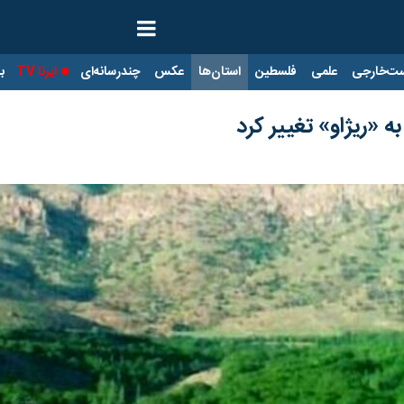
ت‌خارجی
علمی
فلسطین
استان‌ها
عکس
چندرسانه‌ای
ایرنا TV
با
ه «ریژاو» تغییر کرد