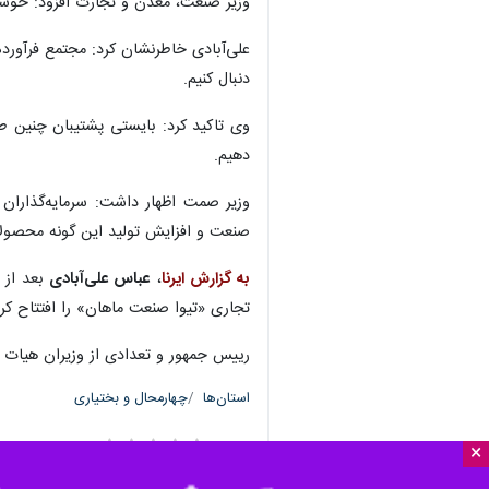
وزیر صنعت، معدن و تجارت افزود: خوشح
علی‌آبادی خاطرنشان کرد: مجتمع فرآورده
دنبال کنیم.
وی تاکید کرد: بایستی پشتیبان چنین طر
دهیم.
وزیر صمت اظهار داشت: سرمایه‌گذاران 
صنعت و افزایش تولید این گونه محصولا
به گزارش ایرنا
،
عباس علی‌آبادی
بعد از 
تجاری «تیوا صنعت ماهان» را افتتاح کرد
رییس‌ جمهور و تعدادی از وزیران هیات 
استان‌ها
چهارمحال و بختیاری
×
۱ نفر