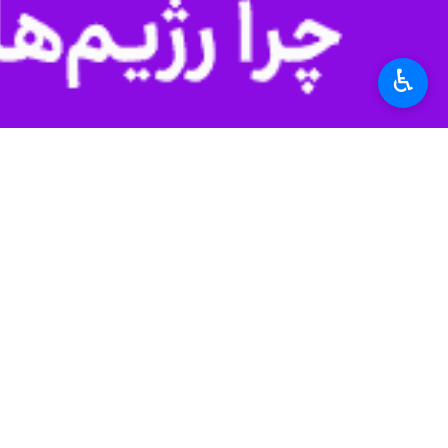
برچسب‌ها
♿︎
وزارت صنعت معدن و تجارت
سید ابراهیم رییسی
شهرکرد
چهارمحال وبختیاری
مواد معدنی
دولت
صمت
اخبار مرتبط
پروندهٔ خبری
فعال معدنی: عرضه ف
یزد - ایرنا - مدیرعا
چهارمحال و بختیاری میزبان
رییس جمهور در دومین دور از
سفرهای استانی
ویژه برنامه صوتی ایرن
صوت| جبران عقب‌ماند
ساری- ایرنا- نادعلی کهنس
رویکرد معدنی دولت 