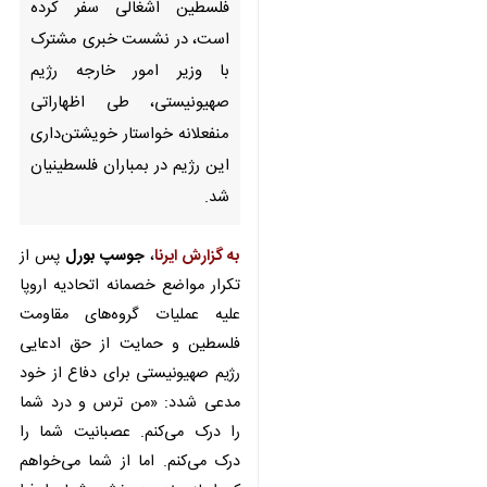
امور خارجه رژیم صهیونیستی، طی
اظهاراتی منفعلانه خواستار
خویشتن‌داری این رژیم در بمباران
فلسطینیان شد.
به گزارش ایرنا
،
جوسپ بورل
پس از
تکرار مواضع خصمانه اتحادیه اروپا
علیه عملیات گروه‌های مقاومت
فلسطین و حمایت از حق ادعایی رژیم
صهیونیستی برای دفاع از خود مدعی
شدد: «من ترس و درد شما را درک
می‌کنم. عصبانیت شما را درک می‌کنم.
اما از شما می‌خواهم که اجازه ندهید
خشم شما را فرا گیرد.»
♿︎
وی ادعا کرد: «آنچه ما را از تروریست
ها متمایز می کند احترام به جان