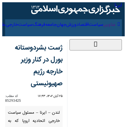
۱۷ مرداد ۱۴۰۵
عناوین‌
سیاست
اقتصاد
ورزش
جهان
جامعه
فرهنگ
ژست بشردوستانه بورل
در کنار وزیر خارجه رژیم
صهیونیستی
۲۵ آبان ۱۴۰۲، ۱۷:۴۳
کد مطلب:
85293425
لندن – ایرنا – مسئول سیاست
خارجی اتحادیه اروپا که به
فلسطین اشغالی سفر کرده است،
در نشست خبری مشترک با وزیر