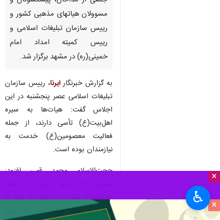
جمعی از مداحان، پیشکسوتان و
مسوولان هیاتهای مذهبی کشور و
رییس سازمان تبلیغات اسلامی و
رییس کمیته امداد امام
خمینی(ره) در مشهد برگزار شد.
به گزارش خبرنگار
ایرنا
، رییس سازمان
تبلیغات اسلامی عصر پنجشنبه در این
اجلاس گفت: هیات‌ها به سیره
اهل‌بیت(ع) تأسی دارند، از جمله
فعالیت معصومین(ع) خدمت به
نیازمندان بوده است.
حجت‌الاسلام محمد قمی افزود:
×
استمرار کار خیر یکی از اعمال
♿︎
هوشمندانه است، آن زمان که خیّر نه‌
×
فقط در یک برنامه به کار خیر