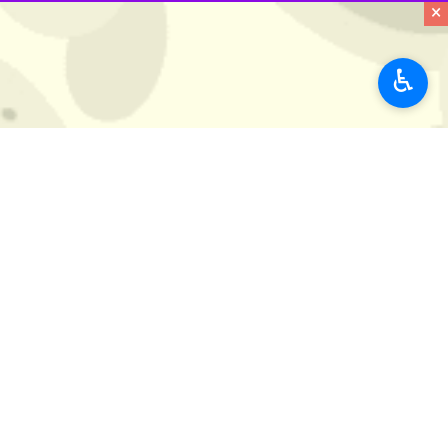
×
♿︎
تهران- ایرنا- شاگردان جواد نکونام ر
به گزارش ایرنا
و به نقل از رسانه رسمی اس
با برنامه‌ریزی صورت گرفته، روز شنبه ۲۷ آبان شاگردان نکونام برابر تیم نفت مسجد سلیمان قرار می‌گیرند.
استقلال هم اکنون صدرنشین لیگ برتر فو
ورزش
فوتبال
۱ نفر
بع: باشگاه استقلال
برچسب‌ها