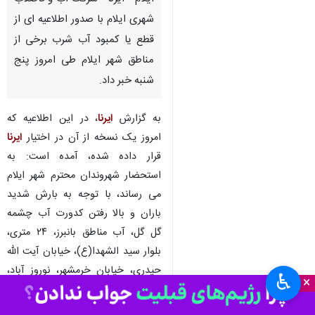
شهری ایلام با صدور اطلاعیه ای از
قطع یا کمبود آب شرب برخی از
مناطق شهر ایلام طی امروز پنج
شنبه خبر داد.
به گزارش
ایرنا
، در این اطلاعیه که
امروز یک نسخه از آن در اختیار
ایرنا
قرار داده شده، آمده است: به
استحضار شهروندان محترم شهر ایلام
می رساند، با توجه به بارش شدید
باران و بالا رفتن کدورت آب چشمه
گل گل، آب مناطق بانبرز، ۲۴ متری،
بلوار سید الشهدا(ع)، خیابان آیت الله
حیدری، خیابان خرمشهر، نوروز آباد،
♿︎
×
فرودگاه سابق مصلی، بلوار آزادی،
مسیر میدان شهید کشوری، بلوار