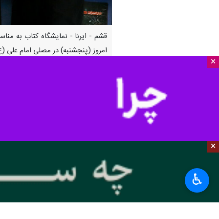
قشم - ایرنا - نمایشگاه کتاب به منا
امروز (پنجشنبه) در مصلی امام علی 
×
صالحه ایرانمنش
روز پنجشنبه در حاشیه آی
وی ادامه داد: نمایشگاه کتاب قشم با همکاری 
بیشتر بخوانید
کتابخانه سیار، میهمان مدارس قش
×
آثار هنرجویان نقاشی قشم به نم
"ماهی‌ها هرگز نمی‌میرند" با تخفیف ۴۰ درصدی روی صحنه
♿︎
۸۰ هنرجو در هنرستان هنرهای زیبا قشم تحصیل می‌کنند
نمایشگاه کتاب با ۵۰ درصد تخفیف در قشم گشایش یافت
قشمی ها بیش از ۴۰ هزار جلد کتاب به امانت گرفتند