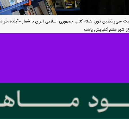
سبت سی‌ویکمین دوره هفته کتاب جمهوری اسلامی ایران با شعار «آینده خوان
(ع) شهر قشم گشایش یافت.
ین افتتاح این نمایشگاه در گفت و گو با خبرنگار
ایرنا
، افزود: در این نمایشگاه یکهزار و ۵۸۰ جلد کتاب در معرض دید بازدی
دفتر امام جمعه و موسسه قرآن و عترت فاطمه الزهرا (س) به مدت ۲ روز دایر شده است.
م شد
ایش گذاشته می شود
 رفت