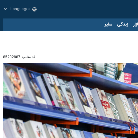
زار
زندگی
سایر
کد مطلب:
85292887