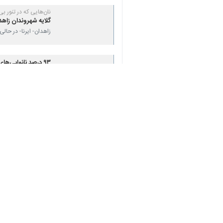
نان‌هایی که در تنور ب
گلایه شهروندان زاهد
زاهدان- ایرنا- در حا
♿︎
۹۳ درصد نانوایی‌های زاهدان از گاز شهری بهره‌مند شدند
×
زاهدان- ایرنا- مدیرک
استاندار: ۵ هزار تن آرد به سهمیه شهرستان‌های سیستان و بلوچستان افزوده شد
زاهدان- ایرنا- استاند
نظر شما