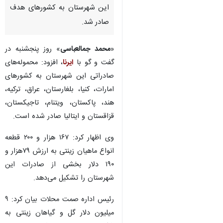
خمین – ایرنا – رئیس اداره
صنعت، معدن و تجارت شهرستان
محلات گفت: ۱۹میلیون و ۱۴۱ هزار
و ۱۹۳دلار کالای غیر نفتی امسال از
این شهرستان به کشورهای هدف
صادر شد.
«
محمد جمالعباسی
» روز پنجشنبه در
گفت و گو با
ایرنا
، افزود: محموله‌های
صادراتی این شهرستان به کشورهای
امارات، کنیا، بلغارستان، عراق، ترکیه،
هند، پاکستان، ویتنام، تاجیکستان،
قزاقستان و ایتالیا صادر شده است.
♿︎
وی اظهار کرد: ۱۶۷ هزار و ۲۰۰ قطعه