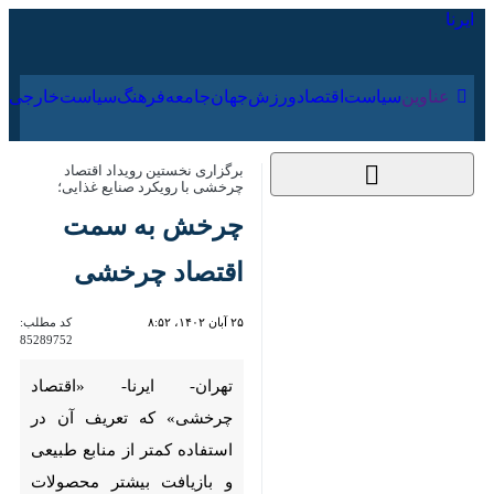
۱۸ مرداد ۱۴۰۵
عناوین‌
سیاست
اقتصاد
ورزش
جهان
جامعه
فرهنگ
سیاس
برگزاری نخستین رویداد اقتصاد چرخشی با
رویکرد صنایع غذایی؛
چرخش به سمت
اقتصاد چرخشی
۲۵ آبان ۱۴۰۲، ۸:۵۲
کد مطلب:
85289752
تهران- ایرنا- «اقتصاد چرخشی»
که تعریف آن در استفاده کمتر از
منابع طبیعی و بازیافت بیشتر
محصولات خلاصه می‌شود،