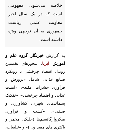
مفهومی است که در یک سال اخیر
معاونت علمی ریاست جمهوری به
آن توجهی ویژه‌ داشته است.
به گزارش
خبرنگار
گروه علم و آموزش
ایرنا
، محورهای نخستین رویداد
اقتصاد چرخشی با رویکرد صنایع
غذایی شامل «پرورش و فرآوری
حشرات مفید»، «امنیت غذایی و
اقتصاد چرخشی»، «تفکیک
پسماندهای شهری، کشاورزی و
صنفی»، «کشت و فرآوری
میکروارگانیسم‌ها (جلبک، مخمر و
باکتری های مفید و...)» و «تبلیغات،
برندینگ و روش‌های نوین در فروش و
صادرات در حوزه اقتصاد چرخشی»
است.