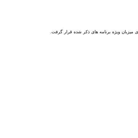
 فرهنگی بمنظور فراگیری فرهنگ ناب اسلامی ایرانی قشر نوجوان جامعه،
آموزش و پرورش منطقه فشافویه طرح سفیر فرهنگی را در این منطقه از
 برخوردار شهر حسن آباد خبر داد. ️
ر نوجوان جامعه در اولویت فعالیت های مورد نظر بوده که روایتگری، میز