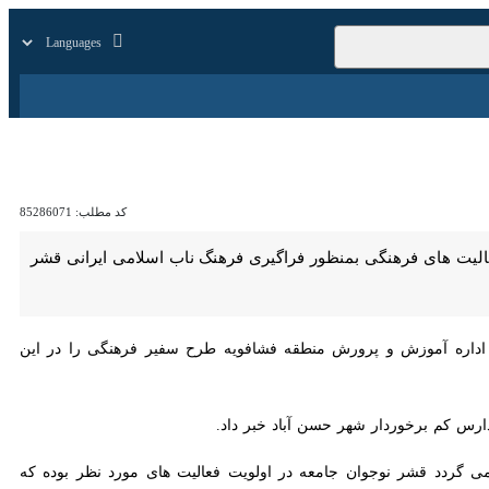
زار
زندگی
سایر
کد مطلب:
85286071