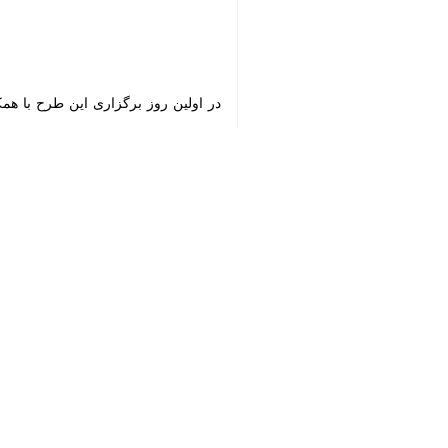
♿︎
شهر ری - ایرنا - اجرای طرح سفیر ف
بعنوان آینده سازان کشور است.
به گزارش ایرنا
، معاونت فرهنگی اجتما
شهرستان ری در جنوب پایتخت را اجرا کر
️محمدجواد قمی معاونت فرهنگی اجتماعی 
در این طرح که با پیگیری شهرداری و ا
مشاوره، کتابشناسی، مسابقات متنوع و ه