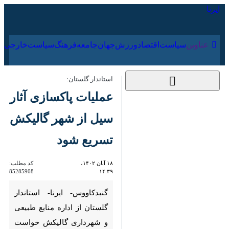
۱۸ مرداد ۱۴۰۵
عناوین‌
سیاست
اقتصاد
ورزش
جهان
جامعه
فرهنگ
استاندار گلستان:
عملیات پاکسازی آثار
سیل از شهر گالیکش
تسریع شود
۱۸ آبان ۱۴۰۲، ۱۴:۳۹
کد مطلب:
85285908
گنبدکاووس- ایرنا- استاندار
گلستان از اداره منابع طبیعی و
شهرداری گالیکش خواست