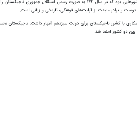
وزیر نیرو ادامه داد: ایران از نخستین کشورهایی بود که در سال ۱۹۹۱ به
دوست و برادر منبعث از قرابت‌های فرهنگی، تاریخی و زبانی است.
همکاری با کشور تاجیکستان برای دولت سیزدهم اظهار داشت: تاجیکستان نخست
 ایران اشاره کرد و گفت: در سفر رییس‌جمهوری تاجیکستان به تهران نیز ۱۸ سند همکاری بین دو کشور
هور دو کشور نماد بارز حداکثر تمایل سیاسی دو کشور به گسترش روابط است،
‌های متعددی طرح، توافق و اجرا شده است.
اجرایی نشده اند، گفت: مواردی از توافق ها نیز بوده که باوجود حصول توافق،
در است، بلکه گویای این واقعیت است که برای تحقق آنها، به عزم و اراده ه
قق تفاهم های دو کشور، در سطح مطلوب و درخور روابط خوب و صمیمانه سیاسی
م است دبیرخانه‌های کمیسیون مشترک نسبت به آسیب شناسی این موضوع اقدام
ری بانکی و مالی میان دو کشور تاکید کرد و گفت: ما با قانون تشویق و حمای
 سرمایه‌گذاری خارجی در سطح منطقه را ایجاد و سرمایه‌گذاران خارجی را از حق