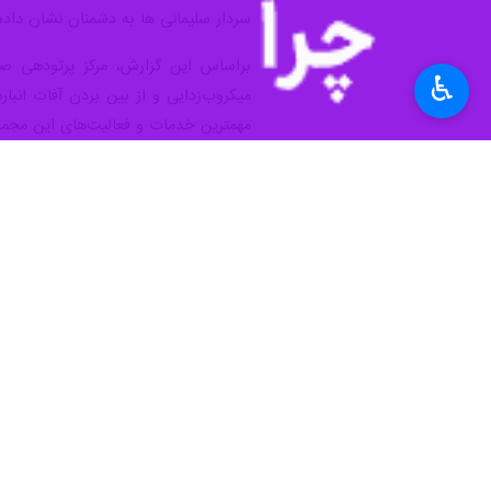
سردار سلیمانی ها به دشمنان نشان داد
♿︎
میکروب‌زدایی و از بین بردن آفات انبا
مهمترین خدمات و فعالیت‌های این مجموع
شتابدهنده "رودوترون" در حوزه کشاورزی
یک مجموعه خدمت‌رسان در بخش های کش
استان‌ها
قزوین
۰ نفر
برچسب‌ها
مجلس شورای اسلامی
سازمان انرژی اتمی ایران
شتابدهنده
قزوین