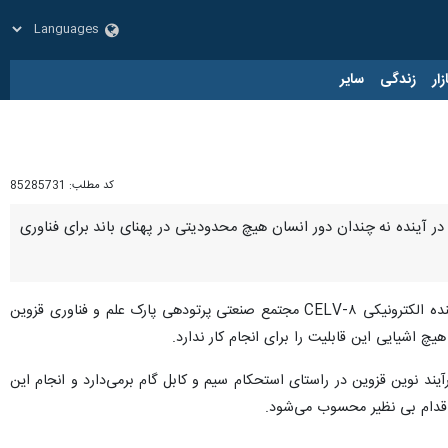
زار
زندگی
سایر
کد مطلب:
85285731
ر آینده نه چندان دور انسان هیچ محدودیتی در پهنای باند برای فناوری
روز پنجشنبه در حاشیه مراسم رونمایی از نخستین سامانه پرتودهی شتابدهنده الکترونیکی CELV-۸ مجتمع صنعتی پرتودهی پارک علم و فناوری قزوین
رآیند نوین قزوین در راستای استحکام سیم و کابل گام برمی‌دارد و انجام این
اقدام بی نظیر محسوب می‌شود.