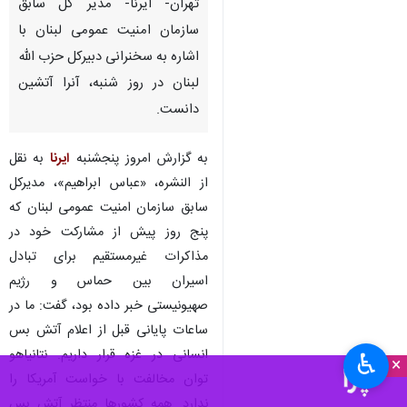
تهران- ایرنا- مدیر کل سابق
سازمان امنیت عمومی لبنان با
اشاره به سخنرانی دبیرکل حزب الله
لبنان در روز شنبه، آنرا آتشین
دانست.
به گزارش امروز پنجشنبه
ایرنا
به نقل
از النشره، «عباس ابراهیم»، مدیرکل
سابق سازمان امنیت عمومی لبنان که
پنج روز پیش از مشارکت خود در
مذاکرات غیرمستقیم برای تبادل
اسیران بین حماس و رژیم
صهیونیستی خبر داده بود، گفت: ما در
ساعات پایانی قبل از اعلام آتش بس
انسانی در غزه قرار داریم. نتانیاهو
♿︎
×
توان مخالفت با خواست آمریکا را
ندارد. همه کشورها منتظر آتش بس