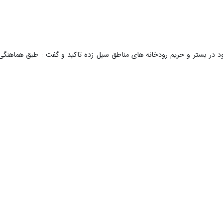
 - ایرنا- وزیر کشور گفت: ۲ دستگاه دولتی اداره کل منابع طبیعی و آبخیزداری و شرکت آب من
مگردی را در بستر و یا حریم رودخانه‌های مازندران صادر کنند.
برخی از مناطق شهری و روستایی این شهرستان ها خسارت وارد کرده است.
ود ارزیابی های صورت گرفته، مجدد میزان خسارت ها دقیق مورد بررسی قرار گر
سازی و نیرو و نهادهای ذیربط پیگیری خواهد شد.
ی مبنی بر تاثیر سرشاخه گیر رودخانه ها در جلوگیری شدت سیلاب یادآور شد:
درختچه ها در مسیر اصلی رودخانه بسیار تاثیرگذار است.