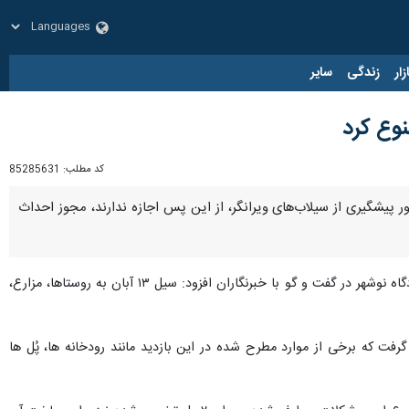
زار
زندگی
سایر
نوع کرد
کد مطلب:
85285631