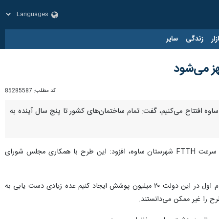
زار
زندگی
سایر
هز می‌شود
کد مطلب:
85285587