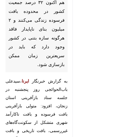
می‌کنند و ۲ میلیون بنای ناپایدار
فاقد هرگونه سازه بتنی در کشور
وجود دارد که باید در سریعترین
زمان ممکن بازسازی شود.
به گزارش خبرنگار
ایرنا
،‌سیدعلی
باب‌الحوائجی روز پنجشنبه در جلسه
ستاد بازآفرینی استان زنجان، افزود:
متولی بازآفرینی بافت فرسوده و بافت
ناکارآمد شهری متشکل از
سکونت‌گاه‌های غیررسمی، بافت
تاریخی و بافت فرسوده شهری،‌ شرکت
بازآفرینی شهری کشور است.
وی اظهار داشت: بیش از ۲۰ درصد
♿︎
مساحت شهری کشور شامل بناهای
ناپایدار است که در برابر زلزله و بلایای