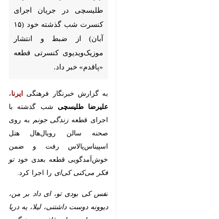
خود (۱۵ آبان) از ضبط و انتشار
موزیک‌ویدیوی کنسرتی قطعه
«پاقدم» خبر داد.
به گزارش خبرنگار فرهنگی
ایرنا
،
علیرضا
طلیسچی
شب گذشته با اجرای قطعه
زندگی جونم
به روی صحنه سالن
رویال‌هال هتل اسپیناس‌پالاس رفت و
ضمن خوش‌آمدگویی قطعه بعدی خود
تو فکر می‌کنی کی‌ای
را اجرا کرد.
ن
فس کی بودی تو، ای داد بر من،
دیوونه دوست داشتنی، لیلا، یه دریا
نریم، دل به دل، قاف
و
سختگیر،
انتخاب‌های بعدی این خواننده بودند
♿︎
که در کنسرت شب گذشته به اجرا
×
درآمدند.