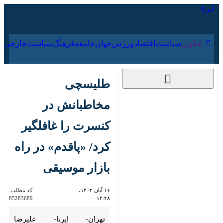
۱۹ مرداد ۱۴۰۵
عناوین‌
سیاست
اقتصاد
ورزش
جهان
جامعه
فرهنگ
طلیسچی مخاطبانش
در کنسرت را غافلگیر
کرد/ «پاقدم» در راه بازار
موسیقی
۱۶ آبان ۱۴۰۲، ۱۲:۴۸
کد مطلب:
85283689
تهران- ایرنا- علیرضا طلیسچی در
جریان اجرای کنسرت شب گذشته