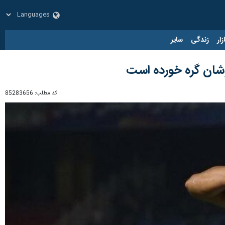
زار
زندگی
سایر
وشان گره خورده است
کد مطلب:
85283656