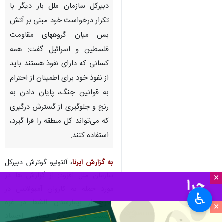
دبیرکل سازمان ملل بار دیگر با
تکرار درخواست خود مبنی بر آتش
بس میان گروههای مقاومت
فلسطین و اسرائیل گفت: همه
کسانی که دارای نفوذ هستند باید
از نفوذ خود برای اطمینان از احترام
به قوانین جنگ، پایان دادن به
رنج و جلوگیری از گسترش درگیری
که می‌تواند کل منطقه را فرا گیرد،
استفاده کنند.
به گزارش ایرنا
، آنتونیو گوترش دبیرکل
سازمان ملل افزود: از گزارش ها در
×
مورد حمله به کاروان آمبولانس در
♿︎
خارج از بیمارستان الشفا در غزه
×
وحشت زده شدم. تصاویر اجساد