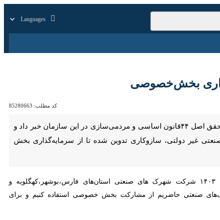
زار
زندگی
سایر
ری بخش‌خصوصی
کد مطلب:
85280663