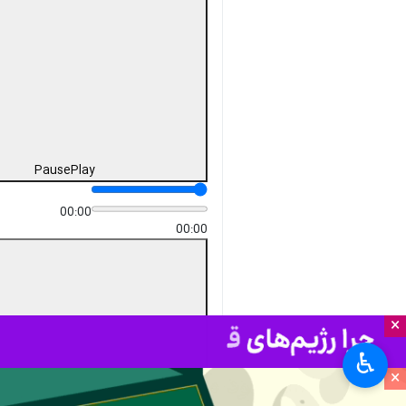
دریافت
5 MB
fullscreen
سبزوار- ایرنا- همزمان با ۱۳ آبان،
روز ملی مبارزه با استکبار جهانی و
سالروز تسخیر لانه جاسوسی
آمریکا، اقشار مختلف‌ مردم و
دانش‌آموزان سبزوار روز شنبه با
حضور در یک راهپیمایی گسترده،
ضمن گرامیداشت یاد و خاطره
امام راحل (ره) و شهدای دانش
آموز، بر حمایت از مردم مظلوم
فلسطین تاکید و جنایات رژیم
غاصب صهیونیستی را محکوم
×
کردند.
♿︎
استان‌ها
خراسان رضوی
×
۰ نفر