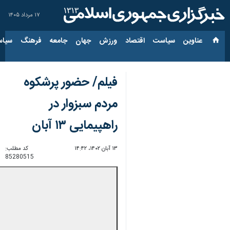
۱۷ مرداد ۱۴۰۵
عناوین‌
سیاست
اقتصاد
ورزش
جهان
جامعه
فرهنگ
سیاس
فیلم/ حضور پرشکوه
مردم سبزوار در
راهپیمایی ۱۳ آبان
۱۳ آبان ۱۴۰۲، ۱۴:۴۲
کد مطلب:
85280515
00:00
0:00
Unmute
Settings
PIP
Enter
Download