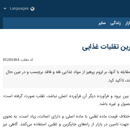
زار
زندگی
سایر
رین تقلبات غذایی
کد مطلب:
85280484