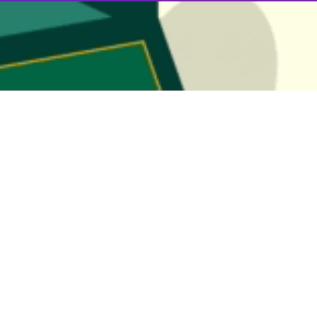
مرجع سازمان غذا و دارو با اشاره به شایع‌ترین تقلبات غذایی در کشور و نحوه مق
مت که توسط سازمان‌های غذا و دارو، دامپزشکی یا حفظ نباتات نظارت می‌شوند
یی درباره تقلبات رایج در مواد غذایی گفت: وقتی که اصالت ماده غذایی از 
به بکار بردن مواد جایگزین یا تغییر بسته بندی یا تقلب در اطلاعات معرفی م
ی بحثی بسیار گسترده است، افزود: تقلبات معمولا جایی مطرح می‌شود که یا ا
قلبی و جایگزین استفاده کنند و یا گاهی هم دسترسی به یک ماده کم است و جه
طلاعاتی می‌دهند که با آنچه در خود فرآورده موجود است، تفاوت دارد. تار
 حوزه غذا بالغ بر میلیاردها دلار را شامل می‌شود و طبیعتا برای سودجویان
و دارو درباره تقلبات مواد غذایی در بازار کشور گفت: در این برهه و در این 
 نیستند و اتفاقا گاهی افراد متخصص خیلی بیشتر در این زمینه وارد می‌شون
به سایرین مشاوره می‌دهند.