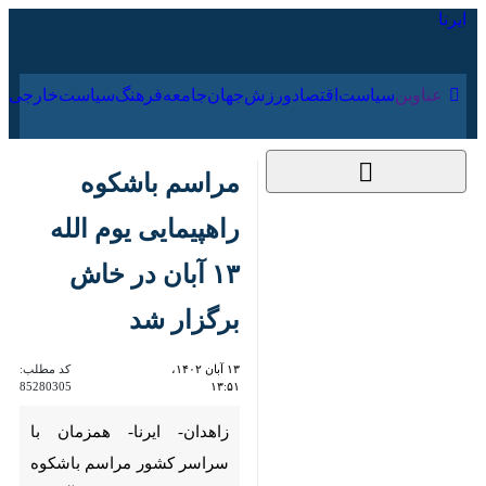
۱۶ مرداد ۱۴۰۵
عناوین‌
سیاست
اقتصاد
ورزش
جهان
جامعه
فرهنگ
سیاس
مراسم باشکوه
راهپیمایی یوم الله ۱۳
آبان در خاش برگزار شد
۱۳ آبان ۱۴۰۲، ۱۳:۵۱
کد مطلب:
85280305
زاهدان- ایرنا- همزمان با سراسر
کشور مراسم باشکوه راهپیمایی
یوم الله ۱۳ آبان با حضور اقشار
مختلف مردم شیعه و سنی و