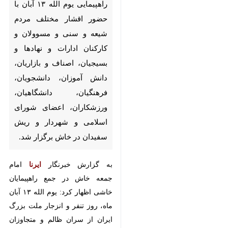
مسوولان و کارکنان ادارات و
نهادها و بسیجیان، اصناف و
بازاریان، دانش آموزان،
دانشجویان، فرهنگیان،
دانشگاهیان، ورزشکاران، اعضای
شورای اسلامی و شهردار و ریش
سفیدان در خاش برگزار شد.
به گزارش خبرنگار
ایرنا
امام جمعه
خاش در جمع راهپیمایان خاشی اظهار
کرد: یوم الله ۱۳ آبان ماه، روز تنفر و
انزجار ملت بزرگ ایران از سران ظالم
و متجاوزان آمریکایی و اسرائیلی بوده
و امروز مردم خاش همزمان با سراسر
♿︎
کشور ندای الله و اکبر و مرگ بر آمریکا
و اسرائیل سردادند.