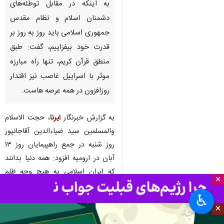
به اینکه در مقابل توطئه‌های
دشمنان اسلام و نظام مقدس
جمهوری اسلامی باید روز به روز بر
قدرت خود بیفزاییم، گفت: طبق
منطق قرآن کریم، تنها راه مبارزه
موثر با اسراییل غاصب نیز اقتدار
روزافزون در همه عرصه هاست.
به گزارش خبرنگار
ایرنا
، حجت الاسلام
والمسلمین سید ضیاءالدین آقاجانپور
روز شنبه در جمع راهپیمایان روز ۱۳
آبان در ارومیه افزود: همه دنیا بدانند
که ایران اسلامی به هیچ وجه ظلم
×
نمی کند ولی زیر بار ظلم نیز نمی رود.
♿︎
وی اضافه کرد: امروز جمهوری اسلامی
×
ایران و نیروهای مسلح ما در اوج