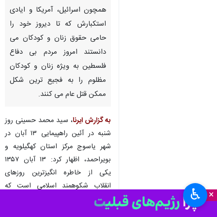
یاسوج- ایرنا- معاون پارلمانی
رییس جمهور گفت: کشورهایی
همچون اسرائیل، آمریکا و ایادی
استکبارش که تا دیروز خود را
حامی حقوق زنان و کودکان می
دانستند امروز مردم بی دفاع
فلسطین به ویژه زنان و کودکان
مظلوم را به فجیع ترین شکل
ممکن قتل عام می کنند.
به گزارش ایرنا
، سید محمد حسینی روز
شنبه در آئین راهپیمایی ۱۳ آبان در
♿︎
×
شهر یاسوج مرکز استان کهگیلویه و
بویراحمد، اظهار کرد: ۱۳ آبان ۱۳۵۷