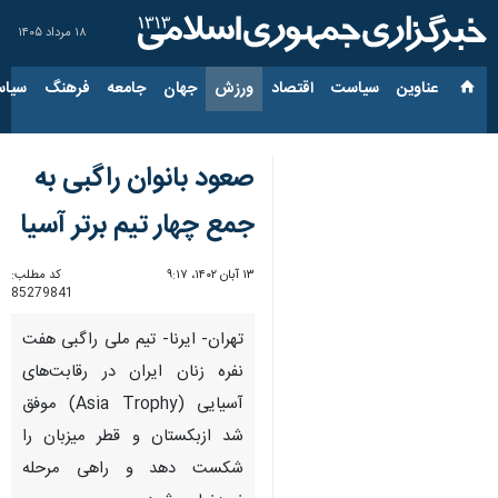
۱۸ مرداد ۱۴۰۵
عناوین‌
سیاست
اقتصاد
ورزش
جهان
جامعه
فرهنگ
سیاس
صعود بانوان راگبی به
جمع چهار تیم برتر آسیا
۱۳ آبان ۱۴۰۲، ۹:۱۷
کد مطلب:
85279841
تهران- ایرنا- تیم ملی راگبی هفت
نفره زنان ایران در رقابت‌های
آسیایی (Asia Trophy) موفق
شد ازبکستان و قطر میزبان را
شکست دهد و راهی مرحله