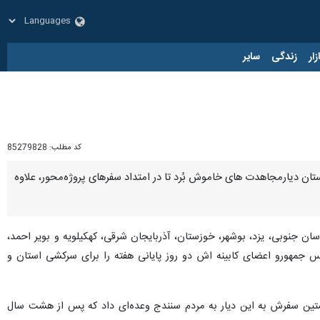
زار
زندگی
سایر
کد مطلب:
85279828
 دولتمردان را از پاستور به استان کردستان دیارمجاهدت های خاموش بُرد تا در امتداد سفرهای پروژه‌محور، علاوه
 جنوبی، یزد، بوشهر، خوزستان، آذربایجان شرقی، کهکیلویه و بویر احمد،
ر رئیس جمهورو اعضای کابینه اش دو روز پایانی هفته را برای سرکشی استان و
 ماه از نخستین سفرش به این دیار به مردم سنندج وعده‌ای داد که پس از هشت سال