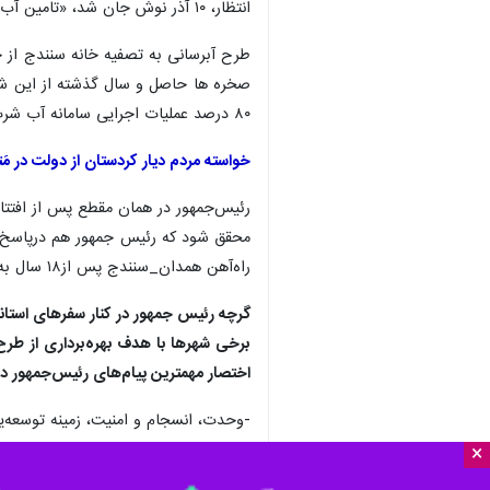
انتظار، ۱۰ آذر نوش جان شد، «تامین آب شرب سنندج»؛ قولی که در دولت دوازدهم محقق نشده بود.
۸۰ درصد عملیات اجرایی سامانه آب شرب سنندج، آب با کیفیت در اختیار مردم قرار گرفت.
خواسته مردم دیار کردستان از دولت در مَتن در آذر ۱
رئیس‌جمهور در همان مقطع پس از افتتا
محقق شود که رئیس جمهور هم درپاسخ ب
راه‌آهن همدان_سنندج پس از۱۸ سال به بهره برداری رسید و خواسته دیگر مردم سرزمین مقاومت محقق شد.
گرچه رئیس جمهور در کنار سفرهای استان
برخی شهرها با هدف بهره‌برداری از طرح‌ه
اختصار مهمترین پیام‌های رئیس‌جمهور در
-وحدت، انسجام و امنیت، زمینه توسعه‌
×
-هدف سفرهای استانی اطمینان از عمل