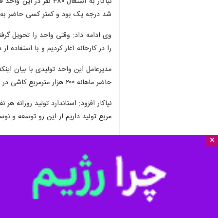
×
تبریز- ایرنا- مدیرعامل یک واحد تول
برای حضور سرمایه گذاران و احیا واح