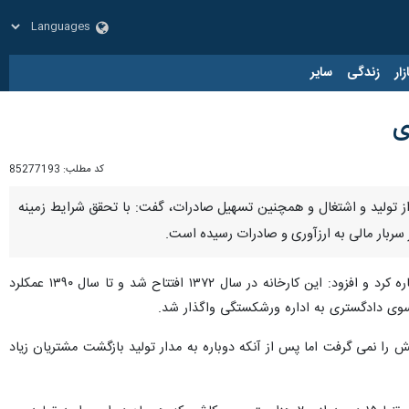
زار
زندگی
سایر
ی
کد مطلب:
85277193