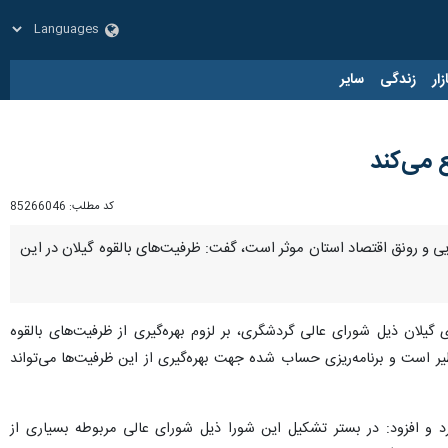
زار
زندگی
سایر
 می‌کند
کد مطلب:
85266046