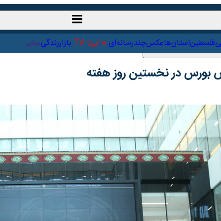
ت‌خارجی
علمی
فلسطین
استان‌ها
عکس
چندرسانه‌ای
ایرنا TV
با