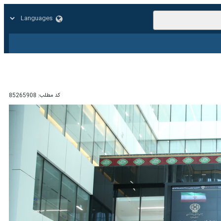
زار
زندگی
سایر
کد مطلب:
85265908