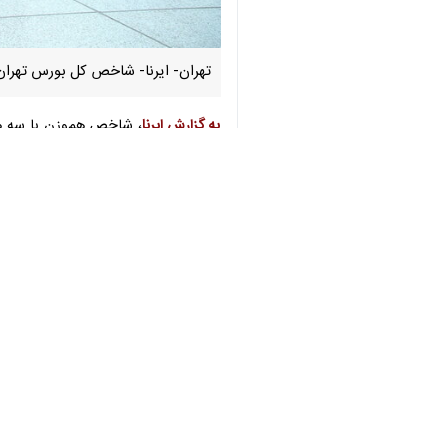
♿︎
تهران- ایرنا- شاخص کل بورس تهران در پایان معاملات امروز (شنبه، ۲۹ مهر) با یک هزا
به گزارش ایرنا
، شاخص هم‌وزن با سه هزار و ۲۶۸ واحد افزایش به ۶۸۶ هزار و ۲۴۵ واحد و شاخص قیمت با یک هزار و ۸۵۶ واحد رشد به ۳۸۹
×
امروز در معاملات بورس تهران، بیش از هفت میلیارد و ۹۷ میلیون سهم، حق تقدم و اوراق بهادار به ارزش ۸
(نوری) با ۲۱۸ واحد، ملی‌ صنایع‌ مس‌ ایران‌ (فملی) با ۱۷۱ واحد و نفت‌ بهران‌ (شبهرن) با ۱۵۳ واحد بیشترین تاثیر منفی را بر شاخص بورس داشتند.
با یک هزار و ۳۴ واحد، معدنی وصنعتی چادرملو (کچاد) با ۸۵۲ واحد، سرمایه گذاری تامین اجتماعی (شستا) با ۵۶۰ واحد بیشترین تاثیر مثبت را بر شاخص بورس داشتند.
سیمان اصفهان( سصفها)، سرمایه گذار
فارس(ثفارس) و بانک ملت (وبملت) در نم
آخرین وضعیت شاخص فرابورس