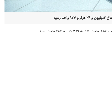
ایران‌ خودرو (خودرو) با ۳۸۷ واحد، سایپا (خساپا) با ۳۴۰ واحد و معدنی و صنعتی گل گهر (کگل) با ۲۸۲ واحد بیشترین تاثیر مثبت و فولاد مبارکه اصفهان (فولاد) با ۴۵۶ واحد، پتروشیمی نوری
پالایش نفت اصفهان (شپنا) با یک هزار و ۶۱۸ واحد، پالایش نفت تهران (شتران) با یک هزار و ۴۴۳ واحد، معدنی و صنعتی گل گهر (کگل) با یک هزار و ۱۲۹ واحد، پالایش نفت بندرعباس (شبندر)
ان خودرو (خگستر)، تامین سرمایه کاردان (تکاردان)، عمران و توسعه