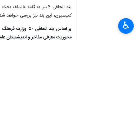
کمیسیون، این بند نیز بررسی خواهد شد
♿︎
بر اساس بند الحا
محوریت معرفی مفاخر و اندیشمندان علمی
×
بگیرد؛ این حکم برنامه ای نیست.
وی سپس در تذکری خواستار تبدیل مدیریت اداره کل ورزش و 
جعفر قادری نماینده مردم شیراز نیز در م
نماینده دولت گفت: زیرساخت های اقلیم
مشخصات اقلیم های فرهنگی واضح نیست. 
احمد راستینه سخنگوی کمیسیون فرهنگی 
بی بی مریم را شامل می شود لذا دولت ب