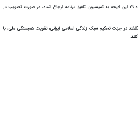
بند الحاقی ۴ نیز به گفته قالیباف بحث بیمه هنرمندان موضوع مهمی است که مراعا باقی ماند تا با توجه به اینکه ماده ۲۹ این لایحه به کمیسیون تلفیق برنامه ارجاع شده، در صورت تصویب در
یع دستی مکلفند در جهت تحکیم سبک زندگی اسلامی ایرانی، تقویت همبستگی ملی، با
نند.
 این حکم الزام آور نیست و باید به کمیسیون تلفیق برگردد تا الزاماتی برای این موضوع در نظر
دشگری بهره برد.
 رفتار شوند؟ این حکم کاملا مبهم است و نمی توان با آن برخورد کرد و
رهنگی منظور مجموعه ای مناطق ویژه فرهنگی است که به جذب سرمایه گذار
در بخش فرهنگی یا فرهنگ بلوچ در سواحل مکران می تواند جذب گردشگر داشته باشد یا اقلیم فرهنگی بختیاری در ۵ استان با محوریت مبارزه با استعمار انگلیس از آیت الله دهکردی تا شهیده
هنگ ها بینجامد.