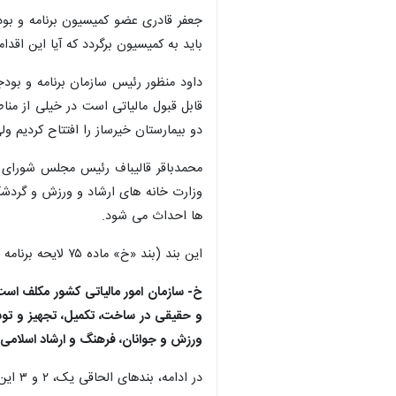
جعفر قادری عضو کمیسیون برنامه و بودجه
باید به کمیسیون برگردد که آیا این اقد
داود منظور رئیس سازمان برنامه و بودجه
قابل قبول مالیاتی است در خیلی از من
دو بیمارستان خیرساز را افتتاح کردیم 
محمدباقر قالیباف رئیس مجلس شورای 
وزارت خانه های ارشاد و ورزش و گردشگر
ها احداث می شود.
این بند (بند «خ» ماده ۷۵ لایحه برنامه هفتم) با موافقت دولت و کمیسیون تلفیق لایحه برنامه هفتم توسعه به تصویب مجلس رسید که به شرح زیر است:
خ- سازمان امور مالیاتی کشور مکلف اس
و حقیقی در ساخت، تکمیل، تجهیز و توس
ورزش و جوانان، فرهنگ و ارشاد اسلامی و میراث فرهنگی، گ
در ادامه، بندهای الحاقی یک، ۲ و ۳ این لایحه با نظر رئیس مجلس به دلیل برنامه ای نبودن حذف شدند.