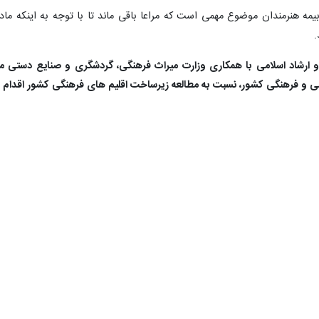
.
قی -۵ وزارت فرهنگ و ارشاد اسلامی با همکاری وزارت میراث فرهنگی، گردشگری و صنا
 و فرهنگی کشور، نسبت به مطالعه زیرساخت اقلیم های فرهنگی کشور اقدام ک
در ادامه نمایندگان به بررسی بند الحاقی ۵ پرداختند که صدیف بدری در مخالفت با آن اعلام کرد
جوانان استان اردبیل از سرپرستی که ۱۵ ماه است در این پست قرار داد به مدیرکلی شد.
وافقت با این بند الحاقی اظهار کرد: باید از ظرفیت های مفاخر ملی به عنوان گر
 فرهنگی کشور برای ما روشن نیست آیا قرار است شبیه مناطق آزاد و ویژه
آیا قرار است معافیت های مالیاتی داشته باشند یا خیر؟
مجلس به نمایندگی از کمیسیون تلفیق برنامه مجلس بیان کرد: اقلیم های ف
اید به مطالبه اقلیم های فرهنگی های مناسب به رابطه معناداری برای تنوع فر