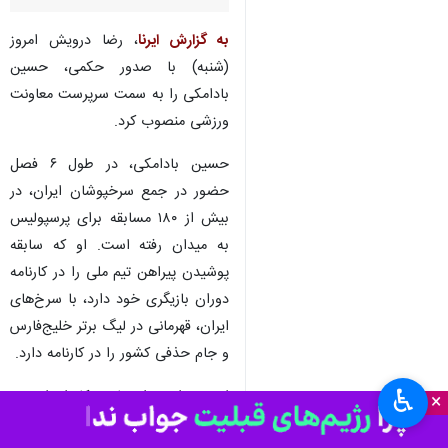
تهران- ایرنا- بازیکن اسبق تیم
فوتبال پرسپولیس به عنوان
سرپرست معاونت ورزشی این
باشگاه منصوب شد.
به گزارش ایرنا
، رضا درویش امروز
(شنبه) با صدور حکمی، حسین
بادامکی را به سمت سرپرست معاونت
ورزشی منصوب کرد.
حسین بادامکی، در طول ۶ فصل
حضور در جمع سرخپوشان ایران، در
بیش از ۱۸۰ مسابقه برای پرسپولیس
♿︎
×
به میدان رفته است. او که سابقه
پوشیدن پیراهن تیم ملی را در کارنامه