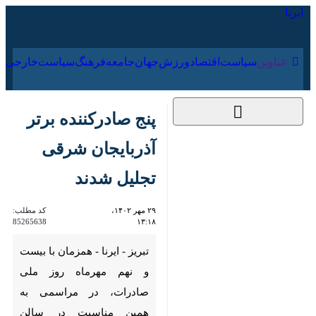
۱۶ مرداد ۱۴۰۵
عناوین‌
سیاست
اقتصاد
ورزش
جهان
جامعه
فرهنگ
سیاس
پنج صادرکننده برتر
آذربایجان شرقی تجلیل
شدند
۲۹ مهر ۱۴۰۲، ۱۳:۱۸
کد مطلب:
85265638
تبریز - ایرنا - همزمان با بیست و
نهم مهرماه روز ملی صادرات، در
مراسمی به همین مناسبت در
سالن اجلاس سران از پنج