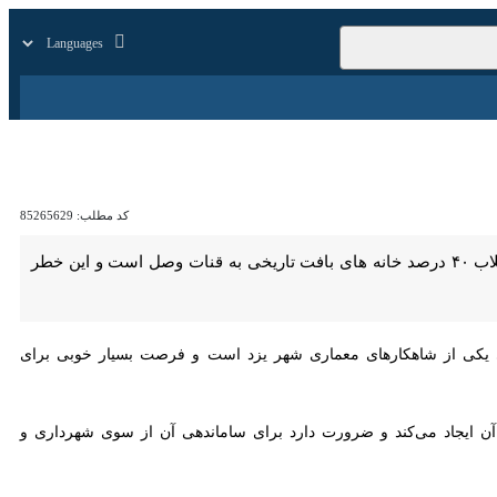
زار
زندگی
سایر
کد مطلب:
85265629