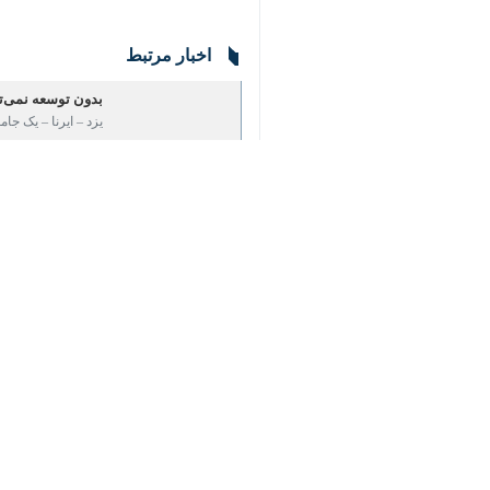
♿︎
بافت است.
×
به گزارش روز شنبه روابط عمومی شورای
در شهر میباشد.
وی ادامه داد: یکی از مهمترین مشکلات
مربوطه چاره ای اندیشیده شود.
حقیرالسادات همچنین با اشاره به تلاش 
به ثبت جهانی رسید تا آرزویی چندین سا
بافت تاریخی یزد به مساحت ۷۴۳ هکتار و مساحت حریم پنج هزار هکتار در سال ۱۳۸۴ به ثبت ملی رسید.
استان یزد یکهزار و ۶۰۰ اثر تاریخی ثبت شده غیر منقول و ۶۰۰ بنای تاریخی ثبت شده ملی دارد که میزبان گردشگران داخلی و خارجی است.