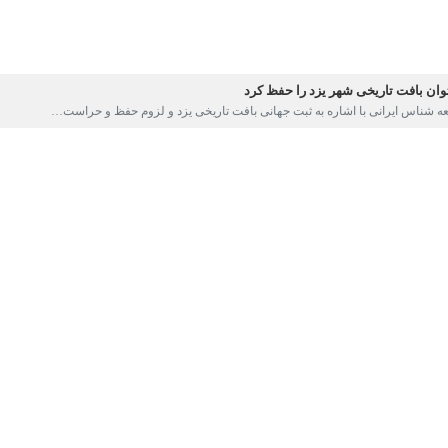
یزد- ایرنا
 اسلامی شهر یزد، "بی‌بی فاطمه حقیرالسادات" افزود: بافت تاریخی یکی از
 بافت قدیم یزد، مشکل فاضلاب است که تهدید جدی برای ساختمان‌های آن ایج
های صورت گرفته برای بازسازی و مرمت این بافت اظهار داشت: برخی از بناهای
بافت قدیم یزد به عنوان نخستین بافت تاریخی شهری ایران، ۱۸ تیر ۹۶ د
له با تلاش و پشتکار جمعی به واقعیت تبدیل شود.