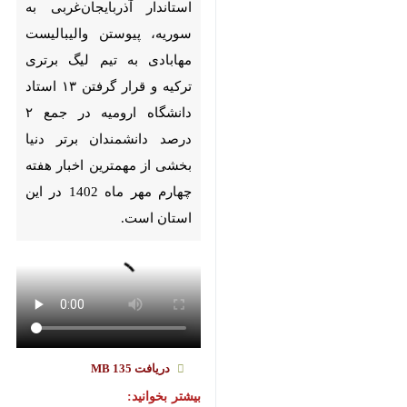
Pause
Play
00:00
00:00
♿︎