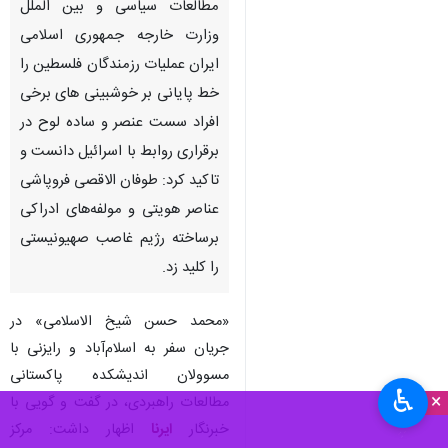
مطالعات سیاسی و بین الملل
وزارت خارجه جمهوری اسلامی
ایران عملیات رزمندگان فلسطین را
خط پایانی بر خوشبینی های برخی
افراد سست عنصر و ساده لوح در
برقراری روابط با اسرائیل دانست و
تاکید کرد: طوفان الاقصی فروپاشی
عناصر هویتی و مولفه‌های ادراکی
برساخته رژیم غاصب صهیونیستی
را کلید زد.
«محمد حسن شیخ الاسلامی» در
جریان سفر به اسلام‌آباد و رایزنی با
مسوولان اندیشکده پاکستانی
♿︎
×
مطالعات راهبردی، در گفت و گویی با
خبرنگار
ایرنا
اظهار داشت: مرکز