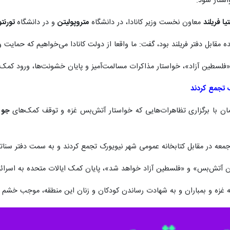
استار شود.
ا فریلند
معاون نخست وزیر کانادا، در دانشگاه
متروپولیتن
و در دانشگاه
تورنت
 «فلسطین آزاد»، خواستار مذاکرات مسالمت‌آمیز و پایان خشونت‌ها، ورود کمک‌
 تجمع کردند
زمان با برگزاری تظاهرات‌هایی که خواستار آتش‌بس غزه و توقف کمک‌های
جو ب
ه در مقابل کتابخانه عمومی شهر نیویورک تجمع کردند و به سمت دفتر سنات
ن آتش‌بس» و «فلسطین آزاد خواهد شد»، پایان کمک ایالات متحده به اسرائیل
 به غزه و بمباران و به شهادت رساندن کودکان و زنان این منطقه، موجب خش
ربی در هفته گذشته شاهد تظاهرات خودجوش مردم علیه رژیم اشغالگر قدس 
ونیست هنگام بازدید از مناطق گردشگری مصر، توسط یک پلیس این کشور به ه