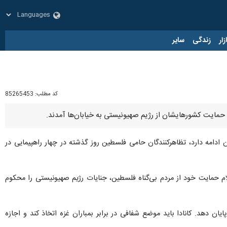
زار
زندگی
سایر
کد مطلب:
85265453
 به حمایت کشورهایشان از رژیم صهیونیستی به خیابان‌ها آمدند.
ان ادامه دارد، تظاهرکنندگان حامی فلسطین روز گذشته در چهار راهپیمایی در
Qu) تورنتو در روز گذشته، بیش از ۵۰۰ نفر گرد هم آمدند تا با اعلام حمایت خود از مردم بی‌گناه فلسطین، جنایات رژیم صهیونیستی را محکوم
ان دهد. کانادا باید موضع شفافی در برابر بمباران غزه اتخاذ کند و اجازه