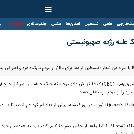
ت‌خارجی
علمی
فلسطین
استان‌ها
عکس
چندرسانه‌ای
ایرنا TV
با
کا علیه رژیم صهیونیستی
ریکا با سر دادن شعار «فلسطین آزاد»، برای دفاع از مردم بی‌گناه غزه و اعتراض
ی‌بی‌سی
(CBC) کانادا گزارش داد: درحالیکه جنگ حماس و اسرائیل همچن
 خود را از مردم غزه نشان دهند.
در یکی از این تظاهرات در پارک ملکه (een's Park
که گفت: اگر کانادا واقعا از حقوق بشر دفاع می‌کند، باید به همدستی خود پای