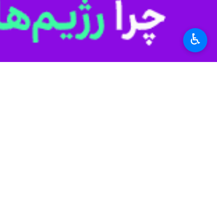
اشغالی آغاز کرده‌اند.
♿︎
جهان
آمریکا
۰ نفر
برچسب‌ها
دیلی میل
نیویورک
حماس
اسرائیل
ایالات متحده آمریکا
تورنتو
رژیم صهیونیستی
غزه
کانادا
فلسطین
اخبار مرتبط
طوفان الاقصی
خشم مقامات کانادا ا