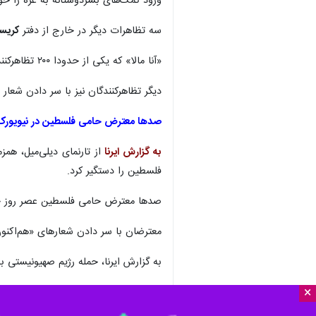
ورود کمک‌های بشردوستانه به غزه را خو
سه تظاهرات دیگر در خارج از دفتر
کریستی
«آنا مالا» که یکی از حدودا ۲۰۰ تظاهرکننده مقابل دفتر فریلند بود، گفت: ما واقعا از دولت کانادا می‌خواهیم که حمایت و تسلیح اسرائیل را متوقف کند.
دیگر تظاهرکنندگان نیز با سر دادن شعار
صدها معترض حامی فلسطین در نیویورک
به گزارش ایرنا
از تارنمای دیلی‌میل، هم
فلسطین را دستگیر کرد.
صدها معترض حامی فلسطین عصر روز جمع
معترضان با سر دادن شعارهای «هم‌اکنو
به گزارش ایرنا، حمله رژیم صهیونیستی
×
خیابان های تمام کشورهای اسلامی و ع
حدی زیاد شده که هفته گذشته، دو صهی