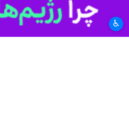
♿︎
تهران _ ایرنا_ نزدیک به دو هفته از
غیرنظامی مرتکب جنایات جنگی شده 
عملیات اخیر گروه‌های مقاومت، آثار مه
با این حال اگرچه در روزهای نخستین 
کمی تغییر کرده و در حال حاضر، مساله
با گسترش حملات اسرائیل به غزه و افز
شروع جنگ در فلسطین از نقطه عملیات 
مضحک هم به نظر می‌رسد.
عواملی زیادی جدا از ۷۰ سال
ادامه دهند.