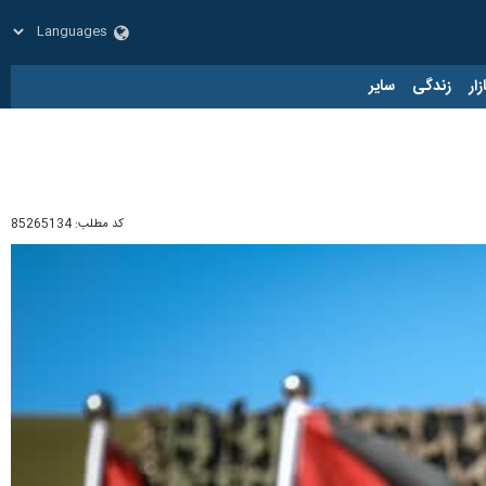
زار
زندگی
سایر
کد مطلب:
85265134