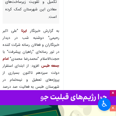
بیرجند - ایرنا - معاون استاندار و
فرماندار ویژه طبس گفت: دولت
سیزدهم ۱۰ هزار میلیارد ریال به
تکمیل و تقویت زیرساخت‌های
معادن این شهرستان کمک کرده
است.
به گزارش خبرنگار
ایرنا
"علی اکبر
رحیمی" دوشنبه شب در دیدار
خبرنگاران و فعالان رسانه شرکت کننده
در تور رسانه‌ای "راهیان پیشرفت" با
×
حجت‌الاسلام "محمدرضا محمدی"
امام
♿︎
جمعه طبس
افزود: از ابتدای استقرار
×
دولت سیزدهم تاکنون بسیاری از