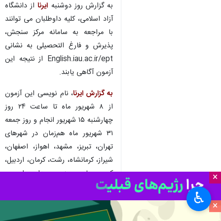
به گزارش روز دوشنبه
ایرنا
از دانشگاه
آزاد اسلامی، کلیه داوطلبان می توانند
با مراجعه به سامانه مرکز سنجش،
پذیرش و فارغ التحصیلی به نشانی
English.iau.ac.ir/ept از نتیجه این
آزمون آگاهی یابند.
به گزارش ایرنا
، نام نویسی این آزمون
از ۸ شهریور ماه تا ساعت ۲۴ روز
چهارشنبه ۱۵ شهریور انجام و روز جمعه
۳۱ شهریور ماه هم‌زمان در شهرهای
تهران، تبریز، مشهد، اهواز، اصفهان،
شیراز، کرمانشاه، رشت، کرمان، اردبیل،
کرج، ساری، یزد، همدان، ارومیه،
×
قزوین، گرگان، اراک، زاهدان و بوشهر
♿︎
و مجموع ۲۰ حوزه برگزار شد.
×
علم و آموزش
دانشگاه‌ها