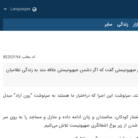
زار
زندگی
سایر
کد مطلب:
85253194