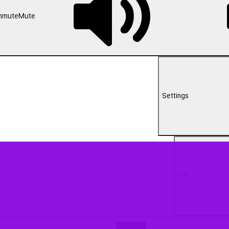
00:00
 در جنوب استان خراسان رضوی در شب ولادت با سعادت پیامبر گرامی اسلام 
مت و طهارت (ع)‌ در مساجد و نورافشانی معابر عمومی این شهرستان با شکوه