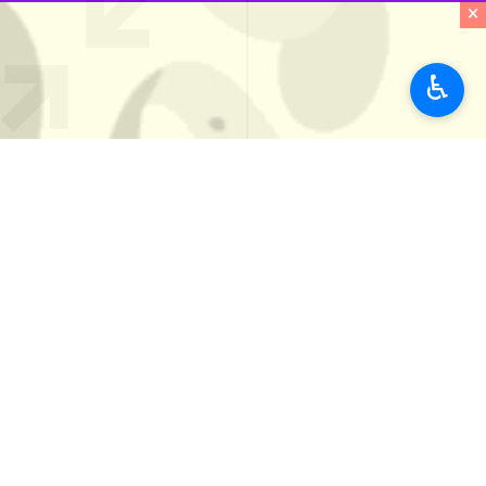
استان‌ها
خراسان رضوی
×
۰ نفر
♿︎
برچسب‌ها
ولادت حضرت محمد
گناباد
اخبار مرتبط
امام جمعه گناباد:
همه مسلمانان بايد 
گناباد- امام جمعه گن
زيارت از راه دور پيامبر اكرم (ص) در مرقد علام