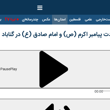
ت‌خارجی
علمی
فلسطین
استان‌ها
عکس
چندرسانه‌ای
ایرنا TV
با
ت پیامبر اکرم (ص) و امام صادق (ع)‌ در گناباد