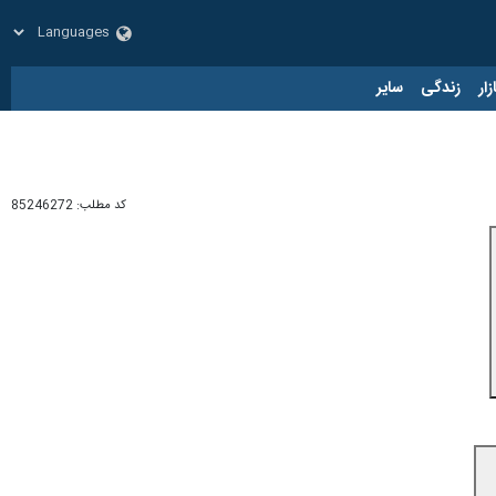
زار
زندگی
سایر
کد مطلب:
85246272