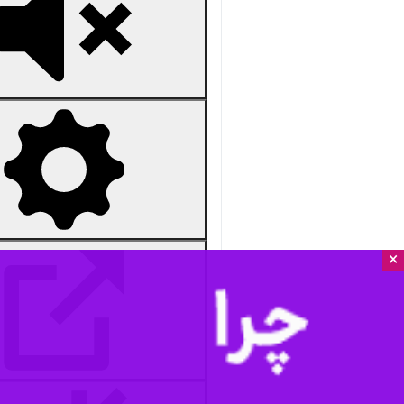
×
Unmute
Settings
PIP
Enter
Download
دریافت
178 MB
fullscreen
گناباد-ایرنا- شهرستان گناباد واقع
سرور با حضور ارادتمندان اهل بیت عص