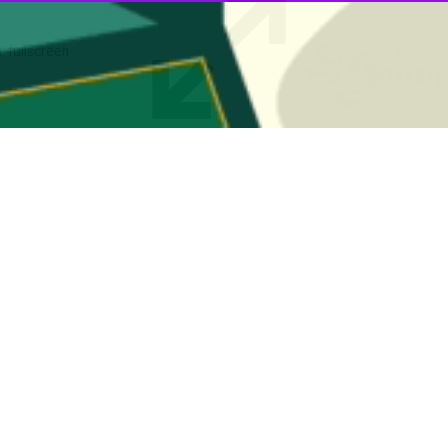
در سبك و شيوه زندگي، پيامبر اعظم(ص) را سرمشق خود قرار دهند
اباد گفت:همه مسلمانان بايد در سبك و شيوه زندگي پيامبر اعظم حضرت محمد (ص)…
ه بهلول در گناباد برگزار شد