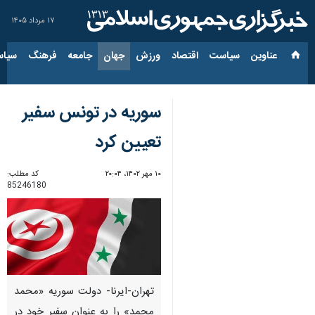
۱۷ مرداد ۱۴۰۵
عناوین‌
سیاست
اقتصاد
ورزش
جهان
جامعه
فرهنگ
سیاس
سوریه در تونس سفیر
تعیین کرد
۱۰ مهر ۱۴۰۲، ۲۰:۰۴
کد مطلب:
85246180
تهران-ایرنا- دولت سوریه «محمد
محمد» را به عنوان سفیر خود در