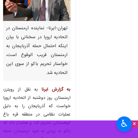
تهران-ایرنا- نماینده ارمنستان در
اتحادیه اروپا در سخنانی با بیان
اینکه احتمال حمله آذربایجان به
ارمنستان قریب الوقوع است،
خواستار تحریم باکو از سوی این
اتحادیه شد.
به گزارش ایرنا
به نقل از رویترز،
ارمنستان روز دوشنبه از اتحادیه اروپا
خواست که آذربایجان را به دلیل
عملیات نظامی در منطقه قره باغ
♿︎
کوهستانی تحریم کند و هشدار داد که
×
باکو به زودی به خود ارمنستان حمله