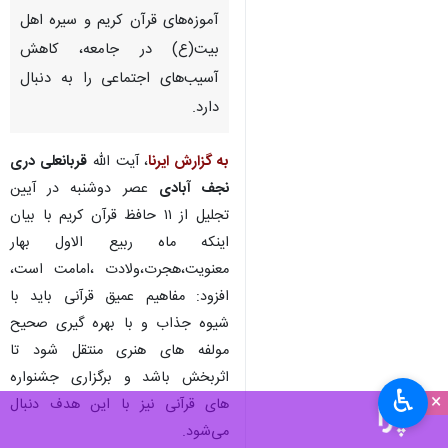
اراک - ایرنا - نماینده ولی فقیه در
استان مرکزی گفت: گسترش
آموزه‌های قرآن کریم و سیره اهل
بیت(ع) در جامعه، کاهش
آسیب‌های اجتماعی را به دنبال
دارد.
به گزارش ایرنا
، آیت الله
قربانعلی دری
نجف آبادی
عصر دوشنبه در آیین
تجلیل از ۱۱ حافظ قرآن کریم با بیان
اینکه ماه ربیع الاول بهار
♿︎
×
معنویت،هجرت،ولادت ،امامت است،
افزود: مفاهیم عمیق قرآنی باید با